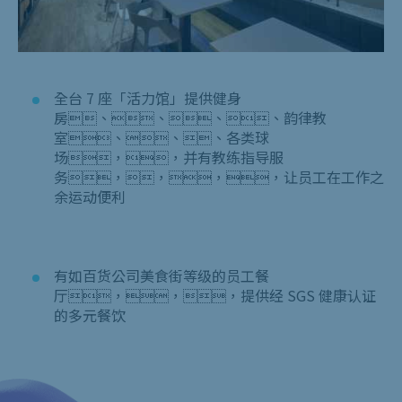
全台 7 座「活力馆」提供健身
房、、、、韵律教
室、、、各类球
场，，并有教练指导服
务，，，，让员工在工作之
余运动便利
有如百货公司美食街等级的员工餐
厅，，，提供经 SGS 健康认证
的多元餐饮